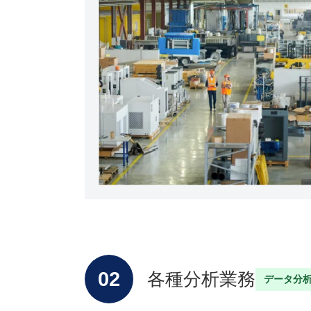
02
各種分析業務
データ分