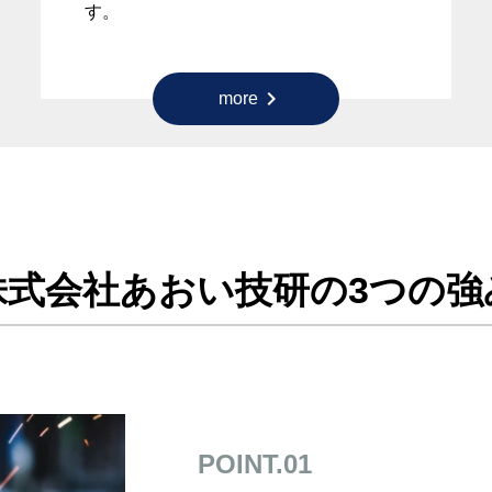
す。
chevron_right
more
株式会社あおい技研の3つの強
POINT.01