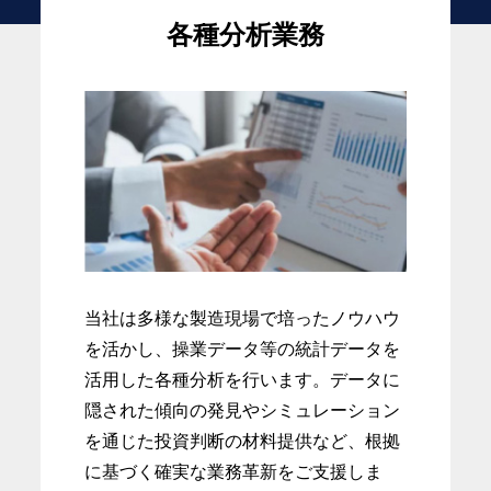
各種分析業務
業は
デジタル化でも
い技研の
業務改善・業務改革・システム企画・開発・サ
当社は多様な製造現場で培ったノウハウ
を活かし、操業データ等の統計データを
活用した各種分析を行います。データに
隠された傾向の発見やシミュレーション
を通じた投資判断の材料提供など、根拠
に基づく確実な業務革新をご支援しま