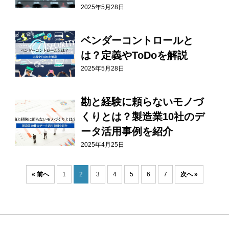
2025年5月28日
ベンダーコントロールと
は？定義やToDoを解説
2025年5月28日
勘と経験に頼らないモノづ
くりとは？製造業10社のデ
ータ活用事例を紹介
2025年4月25日
« 前へ
1
2
3
4
5
6
7
次へ »