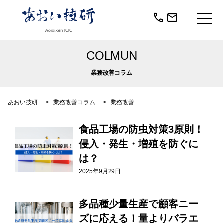
call
mail
COLMUN
業務改善コラム
あおい技研
>
業務改善コラム
>
業務改善
食品工場の防虫対策3原則！
侵入・発生・増殖を防ぐに
は？
2025年9月29日
多品種少量生産で顧客ニー
ズに応える！量よりバラエ