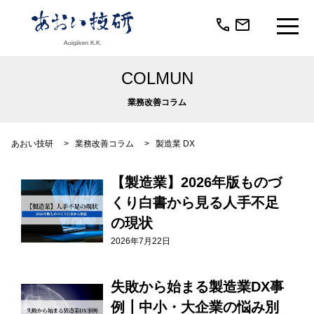
call
mail
COLMUN
業務改善コラム
あおい技研
>
業務改善コラム
>
製造業 DX
【製造業】2026年版ものづ
くり白書から見る人手不足
の現状
2026年7月22日
失敗から始まる製造業DX事
例┃中小・大企業の悩み別