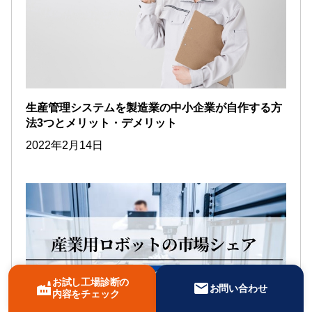
生産管理システムを製造業の中小企業が自作する方
法3つとメリット・デメリット
2022年2月14日
お試し工場診断の
factory
mail
お問い合わせ
内容をチェック