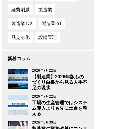
経費削減
製造業
製造業 DX
製造業IoT
見える化
設備管理
新着コラム
2026年7月22日
【製造業】2026年版もの
づくり白書から見る人手不
足の現状
2026年7月22日
工場の生産管理ではシステ
ム導入よりも先に土台を整
える
2026年6月30日
製造業の業務改善にコンサ