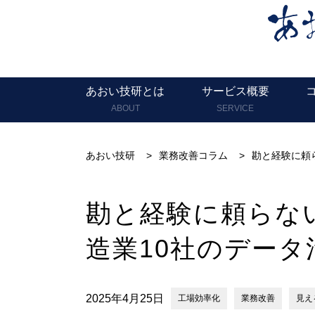
あおい技研とは
サービス概要
ABOUT
SERVICE
あおい技研
>
業務改善コラム
>
勘と経験に頼
勘と経験に頼らな
造業10社のデー
2025年4月25日
工場効率化
業務改善
見え