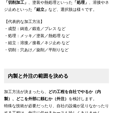
「切削加工」
、塗装や熱処理といった
「処理」
、溶接やネ
ジ止めといった
「組立」
など、選択肢は様々です。
【代表的な加工方法】
・成型：鋳造／鍛造／プレス など
・処理：メッキ／塗装／熱処理 など
・組立：溶接／接着／ネジ止め など
・切削：穴あけ／旋削／平削りなど
内製と外注の範囲を決める
加工方法が決まったら、
どの工程を自社でやるか（内
製）、どこを外部に頼むか（外注）
を検討します。
特殊な技術が必要だったり、自社の設備が足りなかったり
する工程は、外注に任せるケースも珍しくありません。