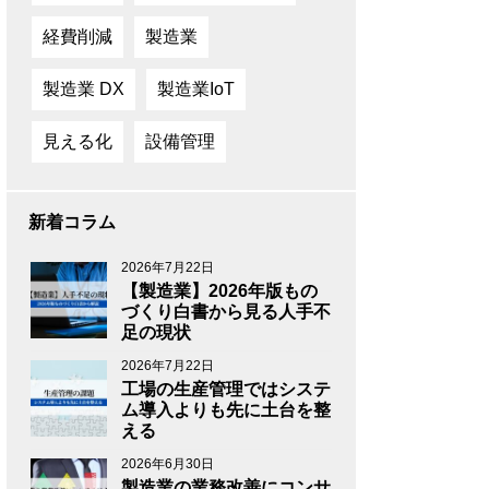
経費削減
製造業
製造業 DX
製造業IoT
見える化
設備管理
新着コラム
2026年7月22日
【製造業】2026年版もの
づくり白書から見る人手不
足の現状
2026年7月22日
工場の生産管理ではシステ
ム導入よりも先に土台を整
える
2026年6月30日
製造業の業務改善にコンサ