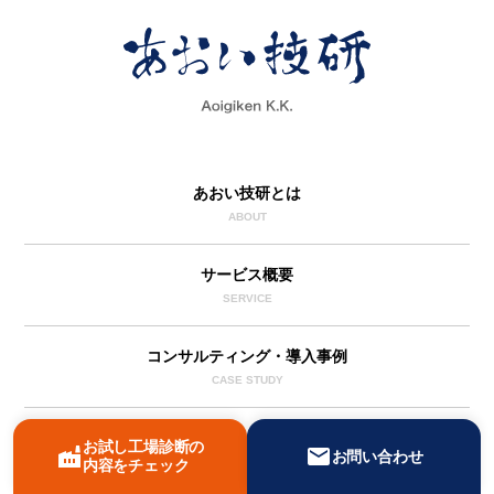
あおい技研とは
ABOUT
サービス概要
SERVICE
コンサルティング・導入事例
CASE STUDY
採用情報
お試し工場診断の
factory
mail
お問い合わせ
RECRUIT
内容をチェック