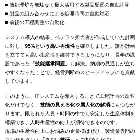
■ 熱処理炉を無駄なく最大活用する製品配置の自動計算
■ 製品の組み合わせによる処理時間の自動対応
■ 前後の工程調整の自動化
システム導入の結果、ベテラン担当者が作成していた計画
に対し、
95%という高い再現性
を確立しました。誰が計画
を立てても高い生産性を維持できるようになり、長年の課
題であった
「技能継承問題」
も解決。納期の見通しが立ち
やすくなったことで、経営判断のスピードアップにも貢献
しています。
このように、ITシステムを導入することで工程計画の効率
化だけでなく、
技能の見える化や属人化の解消
にもつなが
ります。限られた人員・時間の中でも安定した生産体制を
構築でき、人時生産性の向上が期待できるのです。
現場の生産性向上にお悩みの企業様はぜひ、製造業専門の
コンサルタント
「あおい技研」
へご相談ください。