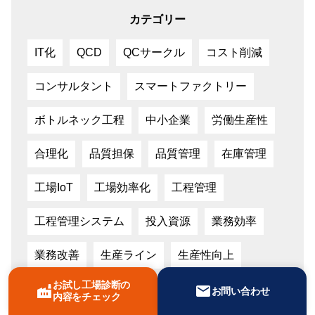
カテゴリー
IT化
QCD
QCサークル
コスト削減
コンサルタント
スマートファクトリー
ボトルネック工程
中小企業
労働生産性
合理化
品質担保
品質管理
在庫管理
工場IoT
工場効率化
工程管理
工程管理システム
投入資源
業務効率
業務改善
生産ライン
生産性向上
お試し工場診断の
factory
mail
生産管理
生産管理システム
経費削減
お問い合わせ
内容をチェック